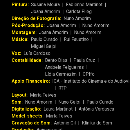
Pintura:
Susana Moura
|
Fabienne Martinot
|
Joana Amorim
|
Carlota Flieg
Direção de Fotografia:
Nuno Amorim
Pós-Produção:
Joana Amorim
|
Nuno Amorim
Montagem:
Joana Amorim
|
Nuno Amorim
Música:
Paulo Curado
|
Rui Faustino
|
Miguel Gelpi
Voz:
Luís Cardoso
Contabilidade:
Bento Dias
|
Paula Cruz
|
Anabela Felgueiras
|
Lídia Carmezim
|
CPIfo
Apoio Financeiro:
ICA - Instituto do Cinema e do Audiovi
|
RTP
Layout:
Marta Teives
Som:
Nuno Amorim
|
Nuno Gelpi
|
Paulo Curado
Digitalização:
Laura Martinot
|
Antónia Verdasca
Model-sheets:
Marta Teives
Gravação de Som:
António Gil
|
Klínika do Som
Produção:
Animais avpl