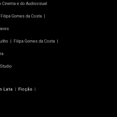
do Cinema e do Audiovisual
Filipa Gomes da Costa
|
Naves
uilho
|
Filipa Gomes da Costa
|
ra
 Studio
m Lata
|
Ficção
|