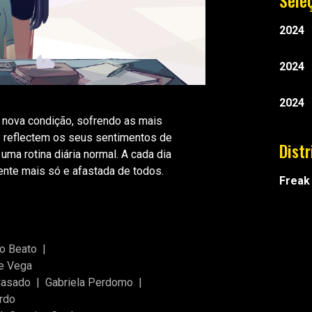
Sele
2024
2024
2024
 nova condição, sofrendo as mais
e reflectem os seus sentimentos de
Dist
ma rotina diária normal. A cada dia
nte mais só e afastada de todos.
Freak
o Beato
|
e Vega
Casado
|
Gabriela Perdomo
|
ardo