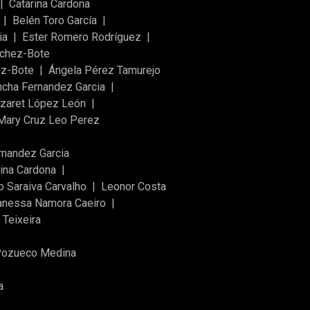
|
Catarina Cardona
|
Belén Toro García
|
ia
|
Ester Romero Rodríguez
|
nchez-Bote
ez-Bote
|
Ángela Pérez Tamurejo
cha Fernandez Garcia
|
zaret López León
|
Mary Cruz Leo Perez
rnandez Garcia
rina Cardona
|
o Saraiva Carvalho
|
Leonor Costa
anessa Namora Caeiro
|
 Teixeira
Pozueco Medina
a