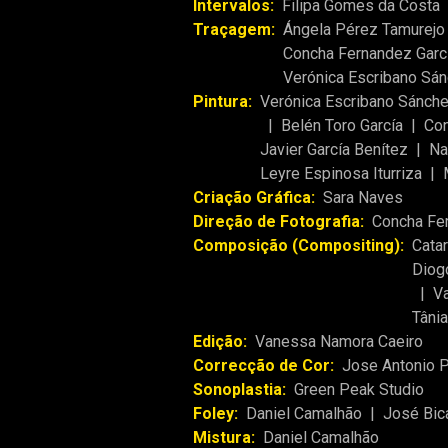
Intervalos:
Filipa Gomes da Costa
Traçagem:
Ángela Pérez Tamurejo
Concha Fernandez Garc
Verónica Escribano Sá
Pintura:
Verónica Escribano Sánch
|
Belén Toro García
|
Con
Javier García Benítez
|
Na
Leyre Espinosa Iturriza
|
Criação Gráfica:
Sara Naves
Direção de Fotografia:
Concha Fe
Composição (Compositing):
Cata
Diog
|
V
Tânia
Edição:
Vanessa Namora Caeiro
Correcção de Cor:
Jose Antonio 
Sonoplastia:
Green Peak Studio
Foley:
Daniel Camalhão
|
José Bic
Mistura:
Daniel Camalhão