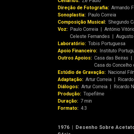
Cenários:
Zé Paulo
Direção de Fotografia:
Armando Fe
Sonoplastia:
Paulo Correia
Composição Musical:
Shegundo C
Voz:
Paulo Correia
|
António Vitóri
Celeste Fernandes
|
Augusto 
Laboratório:
Tobis Portuguesa
Apoio Financeiro:
Instituto Portu
Outros Apoios:
Casa das Beiras
|
Casa do Concelho 
Estúdio de Gravação:
Nacional Fi
Adaptação:
Artur Correia
|
Ricardo
Diálogos:
Artur Correia
|
Ricardo 
Produção:
Topefilme
Duração:
7 min
Formato:
4:3
1976
|
Desenho Sobre Acetat