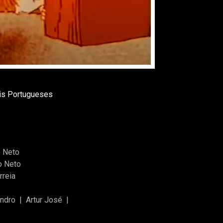
ais Portugueses
o Neto
o Neto
rreia
andro
|
Artur José
|