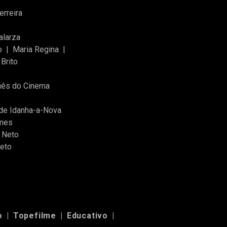
rreira
alarza
o
|
Maria Regina
|
Brito
guês do Cinema
de Idanha-a-Nova
lmes
 Neto
Neto
o
|
Topefilme
|
Educativo
|